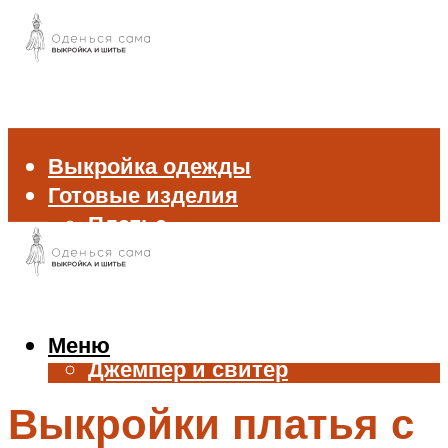
Выкройка одежды
Готовые изделия
Платье
Брюки
Блуза и рубашка
Пиджак и жакет
Жилет
Меню
Джемпер и свитер
Нижнее белье
Выкройки платья с
Аксессуары