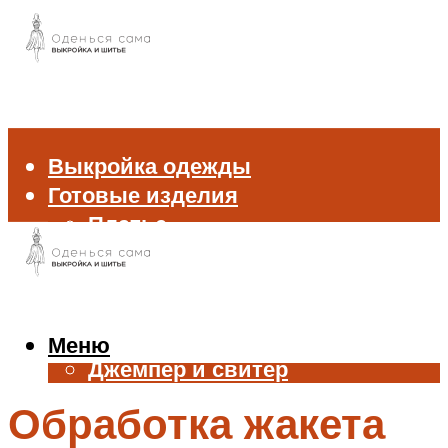
Выкройка одежды
Готовые изделия
Платье
Брюки
Блуза и рубашка
Пиджак и жакет
Жилет
Меню
Джемпер и свитер
Нижнее белье
Обработка жакета
Аксессуары