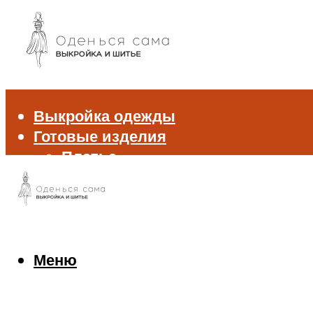
Выкройка одежды
Готовые изделия
Платье
Брюки
Блуза и рубашка
Пиджак и жакет
Жилет
Джемпер и свитер
Меню
Нижнее белье
Аксессуары