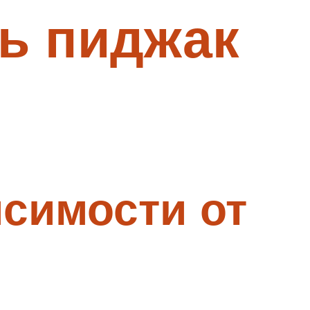
ь пиджак
исимости от