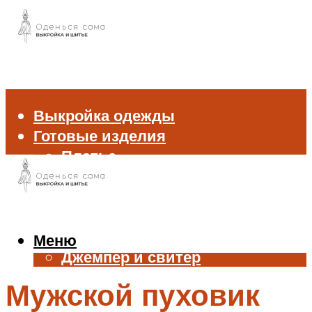
Выкройка одежды
Готовые изделия
Платье
Брюки
Блуза и рубашка
Пиджак и жакет
Жилет
Меню
Джемпер и свитер
Нижнее белье
Мужской пуховик
Аксессуары