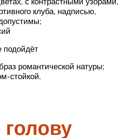
ветах, с контрастными узорами,
тивного клуба, надписью,
 допустимы;
сий
е подойдёт
браз романтической натуры;
ом-стойкой.
 голову