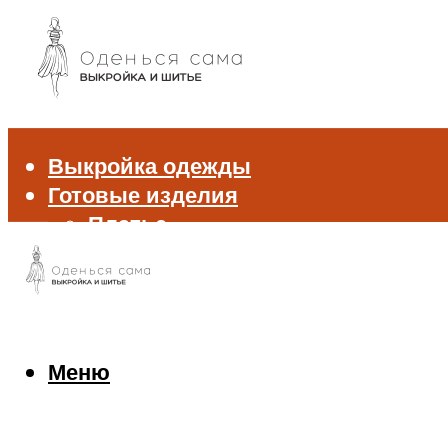
Выкройка одежды
Готовые изделия
Платье
Брюки
Блуза и рубашка
Пиджак и жакет
Жилет
Джемпер и свитер
Меню
Нижнее белье
Аксессуары