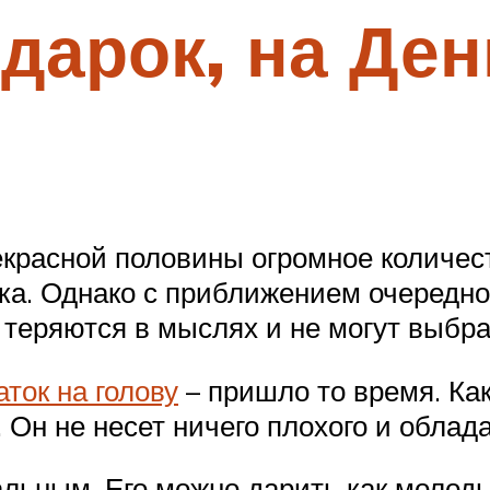
дарок, на Ден
екрасной половины огромное количес
ка. Однако с приближением очередно
 теряются в мыслях и не могут выбр
аток на голову
– пришло то время. Как
 Он не несет ничего плохого и облад
альным. Его можно дарить как молод