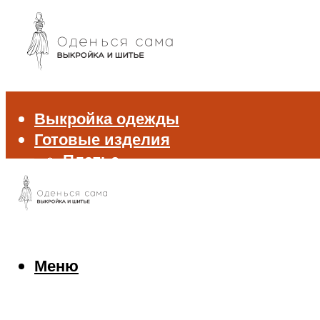
Выкройка одежды
Готовые изделия
Платье
Брюки
Блуза и рубашка
Пиджак и жакет
Жилет
Джемпер и свитер
Меню
Нижнее белье
Аксессуары