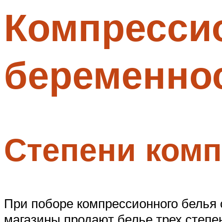
Компресси
Меню
беременнос
Степени ком
При поборе компрессионного белья
магазины продают белье трех степе