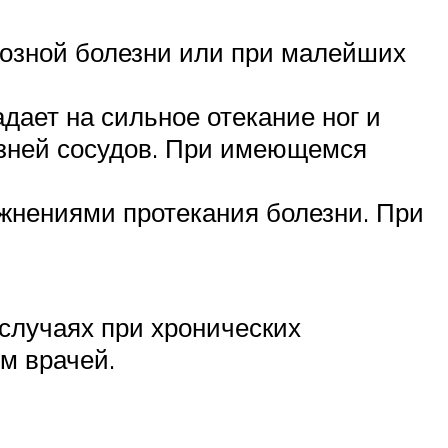
озной болезни или при малейших
ает на сильное отекание ног и
езней сосудов. При имеющемся
жнениями протекания болезни. При
 случаях при хронических
м врачей.