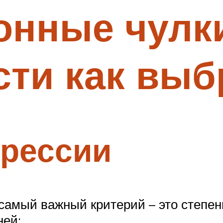
онные чулк
ти как выб
прессии
 самый важный критерий – это степе
ней: