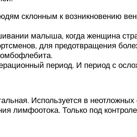
юдям склонным к возникновению вен
ивании малыша, когда женщина страд
портсменов, для предотвращения бол
ромбофлебита.
ерационный период. И период с осло
тальная. Используется в неотложных
ия лимфоотока. Только под контроле