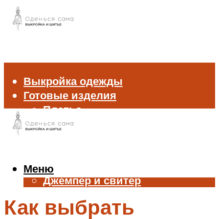
Выкройка одежды
Готовые изделия
Платье
Брюки
Блуза и рубашка
Пиджак и жакет
Жилет
Меню
Джемпер и свитер
Нижнее белье
Как выбрать
Аксессуары