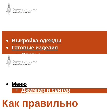
Выкройка одежды
Готовые изделия
Платье
Брюки
Блуза и рубашка
Пиджак и жакет
Жилет
Меню
Джемпер и свитер
Нижнее белье
Как правильно
Аксессуары