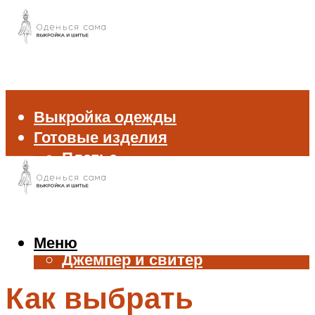
Выкройка одежды
Готовые изделия
Платье
Брюки
Блуза и рубашка
Пиджак и жакет
Жилет
Меню
Джемпер и свитер
Нижнее белье
Как выбрать
Аксессуары