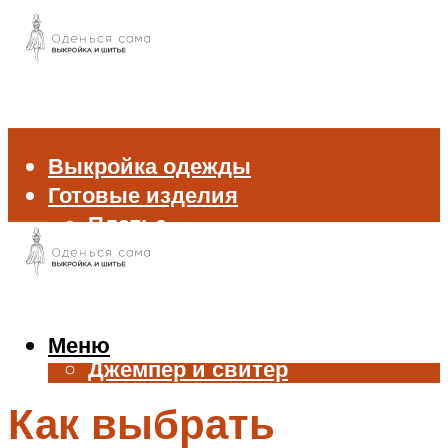
Выкройка одежды
Готовые изделия
Платье
Брюки
Блуза и рубашка
Пиджак и жакет
Жилет
Меню
Джемпер и свитер
Нижнее белье
Как выбрать
Аксессуары