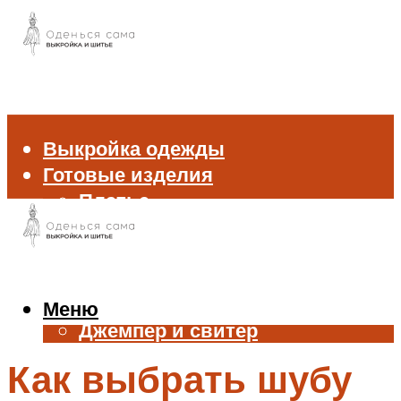
Выкройка одежды
Готовые изделия
Платье
Брюки
Блуза и рубашка
Пиджак и жакет
Жилет
Меню
Джемпер и свитер
Нижнее белье
Как выбрать шубу
Аксессуары