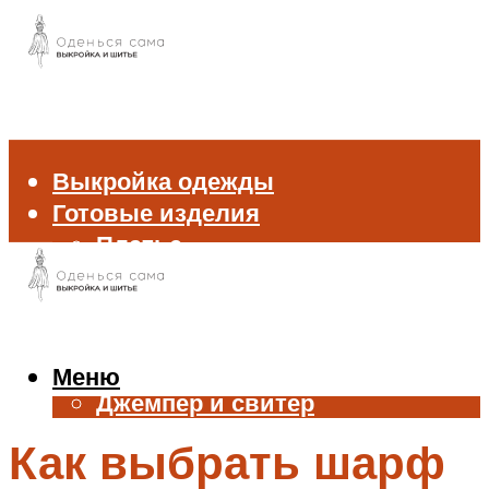
Выкройка одежды
Готовые изделия
Платье
Брюки
Блуза и рубашка
Пиджак и жакет
Жилет
Меню
Джемпер и свитер
Нижнее белье
Как выбрать шарф
Аксессуары