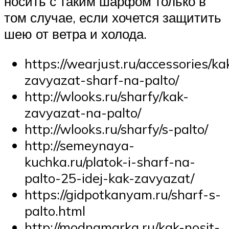
носить с таким шарфом только в
том случае, если хочется защитить
шею от ветра и холода.
https://wearjust.ru/accessories/ka
zavyazat-sharf-na-palto/
http://wlooks.ru/sharfy/kak-
zavyazat-na-palto/
http://wlooks.ru/sharfy/s-palto/
http://semeynaya-
kuchka.ru/platok-i-sharf-na-
palto-25-idej-kak-zavyazat/
https://gidpotkanyam.ru/sharf-s-
palto.html
http://modnamarka.ru/kak-nosit-