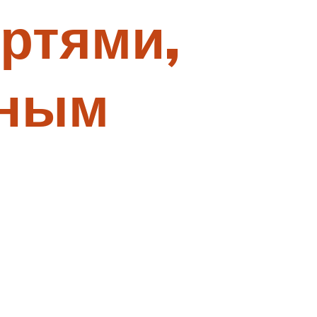
ертями,
ьным