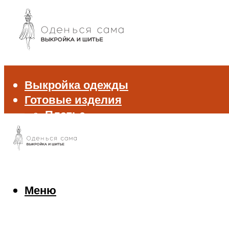
Выкройка одежды
Готовые изделия
Платье
Брюки
Блуза и рубашка
Пиджак и жакет
Жилет
Джемпер и свитер
Меню
Нижнее белье
Аксессуары