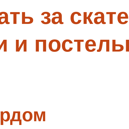
ать за скат
и и постел
ардом