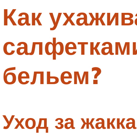
Как ухажив
Меню
салфеткам
бельем?
Уход за жакк