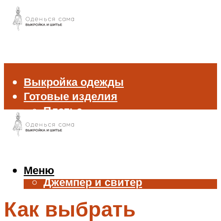
Выкройка одежды
Готовые изделия
Платье
Брюки
Блуза и рубашка
Пиджак и жакет
Жилет
Меню
Джемпер и свитер
Нижнее белье
Как выбрать
Аксессуары