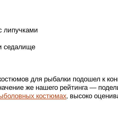
с липучками
 и седалище
стюмов для рыбалки подошел к конц
значение же нашего рейтинга — поде
ыболовных костюмах
, высоко оцени