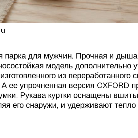
ru
я парка для мужчин. Прочная и дыш
зносостойкая модель дополнительно 
 изготовленного из переработанного 
а. А ее упрочненная версия OXFORD п
умки. Рукава куртки оснащены вшит
ляя его снаружи, и удерживают тепло 