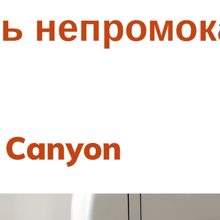
ть непромо
r Canyon