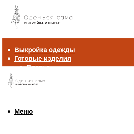
Выкройка одежды
Готовые изделия
Платье
Брюки
Блуза и рубашка
Пиджак и жакет
Жилет
Джемпер и свитер
Меню
Нижнее белье
Аксессуары