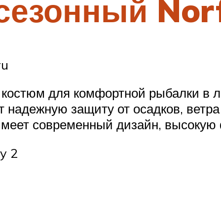
езонный Norf
ru
костюм для комфортной рыбалки в л
 надежную защиту от осадков, ветр
имеет современный дизайн, высокую
y 2