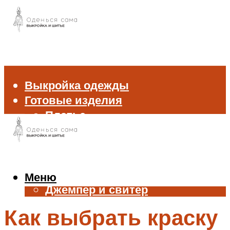
Выкройка одежды
Готовые изделия
Платье
Брюки
Блуза и рубашка
Пиджак и жакет
Жилет
Меню
Джемпер и свитер
Нижнее белье
Как выбрать краску
Аксессуары