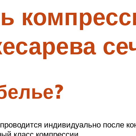
ть компрес
кесарева се
белье?
 проводится индивидуально после ко
ый класс компрессии.