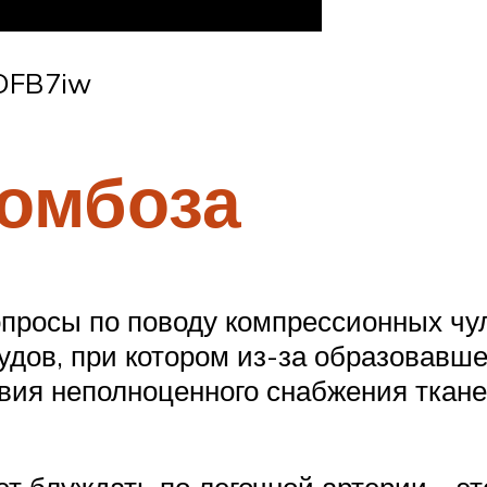
6DFB7iw
ромбоза
просы по поводу компрессионных чулк
судов, при котором из-за образовавш
вия неполноценного снабжения ткан