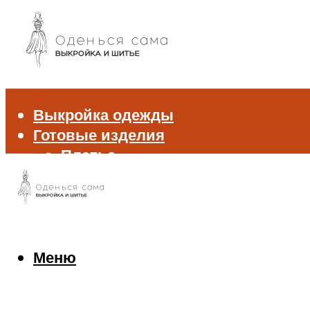
Выкройка одежды
Готовые изделия
Платье
Брюки
Блуза и рубашка
Пиджак и жакет
Жилет
Джемпер и свитер
Меню
Нижнее белье
Аксессуары