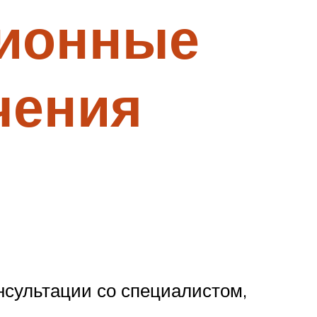
сионные
чения
нсультации со специалистом,