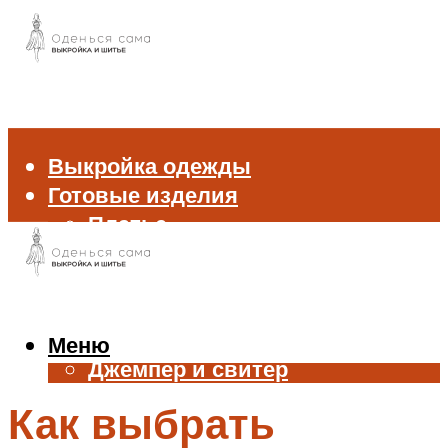
Выкройка одежды
Готовые изделия
Платье
Брюки
Блуза и рубашка
Пиджак и жакет
Жилет
Меню
Джемпер и свитер
Нижнее белье
Как выбрать
Аксессуары