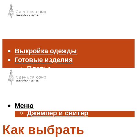
Выкройка одежды
Готовые изделия
Платье
Брюки
Блуза и рубашка
Пиджак и жакет
Жилет
Меню
Джемпер и свитер
Нижнее белье
Как выбрать
Аксессуары