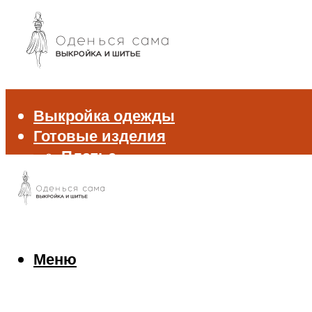
Выкройка одежды
Готовые изделия
Платье
Брюки
Блуза и рубашка
Пиджак и жакет
Жилет
Джемпер и свитер
Меню
Нижнее белье
Аксессуары