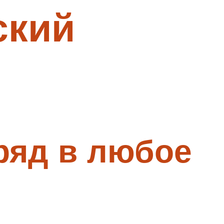
ский
ряд в любое