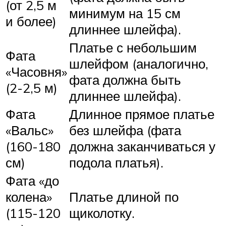
(от 2,5 м
минимум на 15 см
и более)
длиннее шлейфа).
Платье с небольшим
Фата
шлейфом (аналогично,
«Часовня»
фата должна быть
(2-2,5 м)
длиннее шлейфа).
Фата
Длинное прямое платье
«Вальс»
без шлейфа (фата
(160-180
должна заканчиваться у
см)
подола платья).
Фата «до
колена»
Платье длиной по
(115-120
щиколотку.