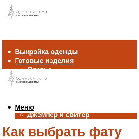
Выкройка одежды
Готовые изделия
Платье
Брюки
Блуза и рубашка
Пиджак и жакет
Жилет
Меню
Джемпер и свитер
Нижнее белье
Как выбрать фату
Аксессуары