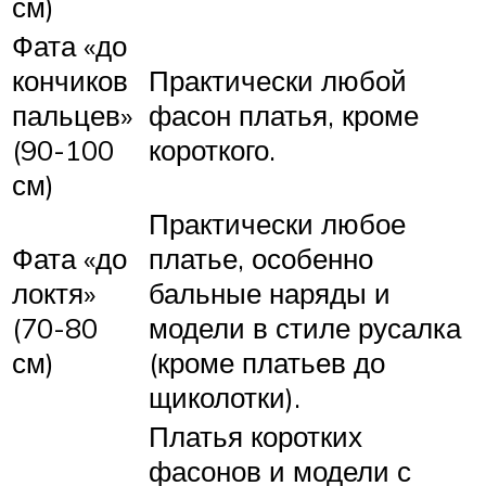
см)
Фата «до
кончиков
Практически любой
пальцев»
фасон платья, кроме
(90-100
короткого.
см)
Практически любое
Фата «до
платье, особенно
локтя»
бальные наряды и
(70-80
модели в стиле русалка
см)
(кроме платьев до
щиколотки).
Платья коротких
фасонов и модели с