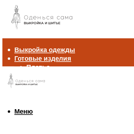
Выкройка одежды
Готовые изделия
Платье
Брюки
Блуза и рубашка
Пиджак и жакет
Жилет
Джемпер и свитер
Меню
Нижнее белье
Аксессуары