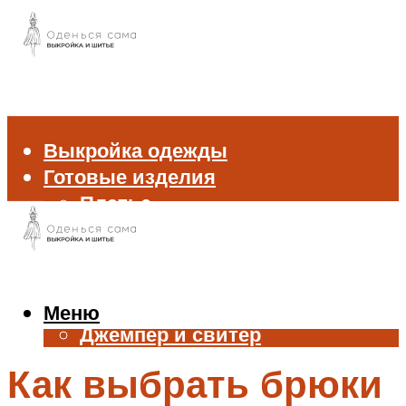
Выкройка одежды
Готовые изделия
Платье
Брюки
Блуза и рубашка
Пиджак и жакет
Жилет
Меню
Джемпер и свитер
Нижнее белье
Как выбрать брюки
Аксессуары