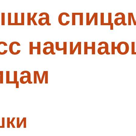
ышка спица
асс начина
ицам
шки