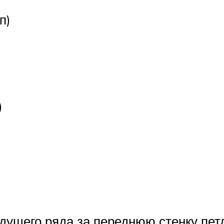
п)
)
идущего ряда за переднюю стенку пет