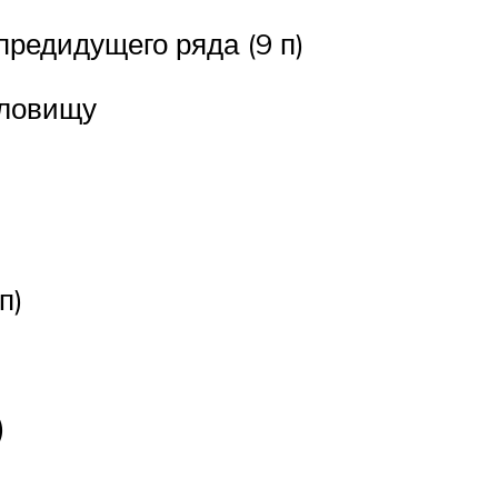
предидущего ряда (9 п)
уловищу
п)
)