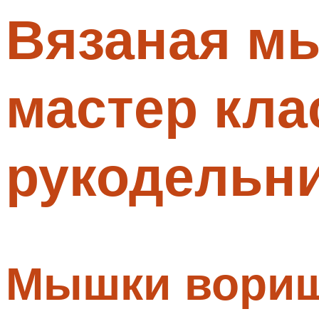
Вязаная м
Меню
мастер кл
рукодельн
Мышки вори