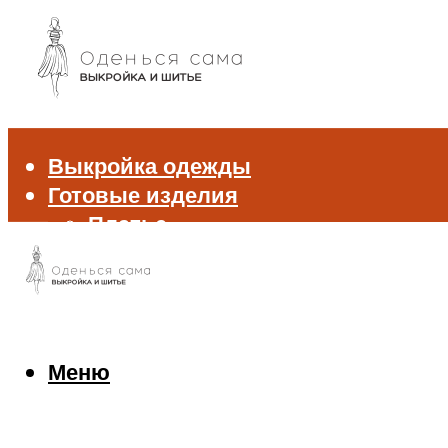
Выкройка одежды
Готовые изделия
Платье
Брюки
Блуза и рубашка
Пиджак и жакет
Жилет
Джемпер и свитер
Меню
Нижнее белье
Аксессуары