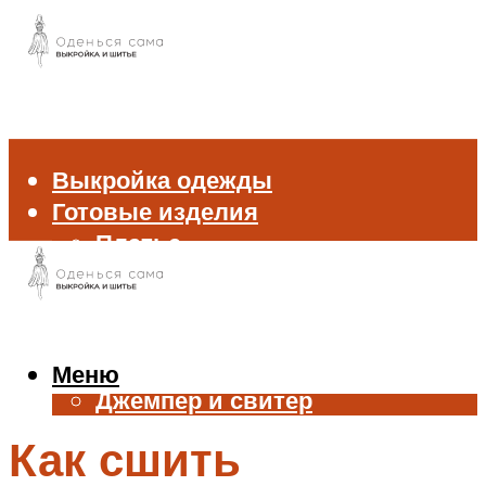
Выкройка одежды
Готовые изделия
Платье
Брюки
Блуза и рубашка
Пиджак и жакет
Жилет
Меню
Джемпер и свитер
Нижнее белье
Как сшить
Аксессуары