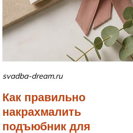
svadba-dream.ru
Как правильно
накрахмалить
подъюбник для