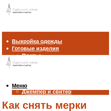
Выкройка одежды
Готовые изделия
Платье
Брюки
Блуза и рубашка
Пиджак и жакет
Жилет
Меню
Джемпер и свитер
Нижнее белье
Как снять мерки
Аксессуары