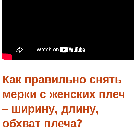
Как правильно снять
мерки с женских плеч
– ширину, длину,
обхват плеча?