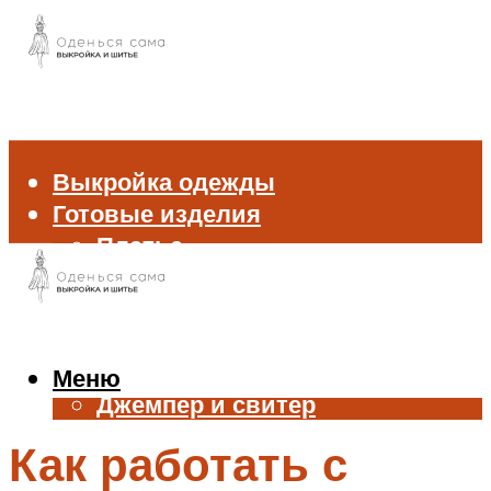
Выкройка одежды
Готовые изделия
Платье
Брюки
Блуза и рубашка
Пиджак и жакет
Жилет
Меню
Джемпер и свитер
Нижнее белье
Как работать с
Аксессуары