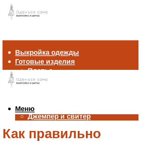
Выкройка одежды
Готовые изделия
Платье
Брюки
Блуза и рубашка
Пиджак и жакет
Жилет
Меню
Джемпер и свитер
Нижнее белье
Как правильно
Аксессуары