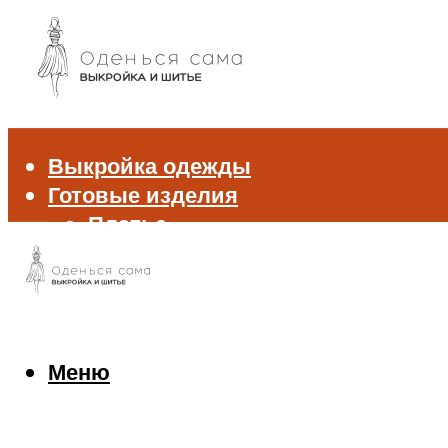
Выкройка одежды
Готовые изделия
Платье
Брюки
Блуза и рубашка
Пиджак и жакет
Жилет
Джемпер и свитер
Меню
Нижнее белье
Аксессуары