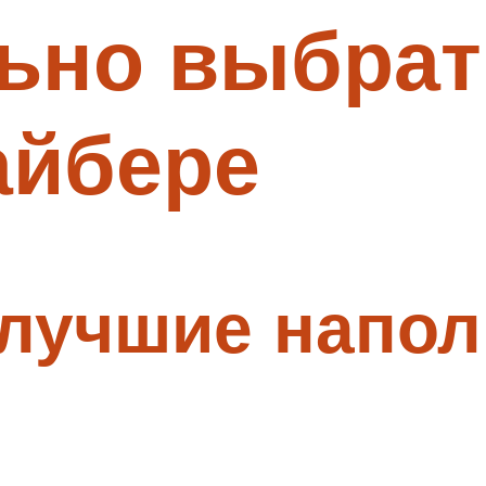
ьно выбрат
айбере
 лучшие напол