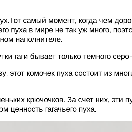
ух.Тот самый момент, когда чем доро
го пуха в мире не так уж много, поэто
ином наполнителе.
утки гаги бывает только темного серо
у, этот комочек пуха состоит из мно
еньких крючочков. За счет них, эти 
м ценность гагачьего пуха.