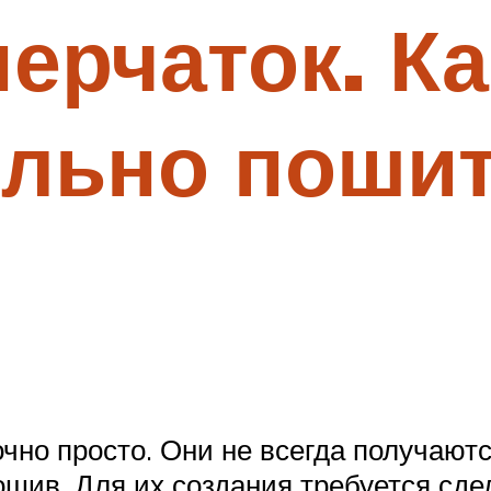
ерчаток. Ка
льно пошит
очно просто. Они не всегда получаютс
шив. Для их создания требуется сде