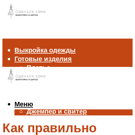
Выкройка одежды
Готовые изделия
Платье
Брюки
Блуза и рубашка
Пиджак и жакет
Жилет
Меню
Джемпер и свитер
Нижнее белье
Как правильно
Аксессуары