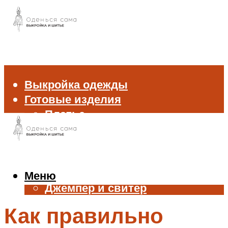
Выкройка одежды
Готовые изделия
Платье
Брюки
Блуза и рубашка
Пиджак и жакет
Жилет
Меню
Джемпер и свитер
Нижнее белье
Как правильно
Аксессуары