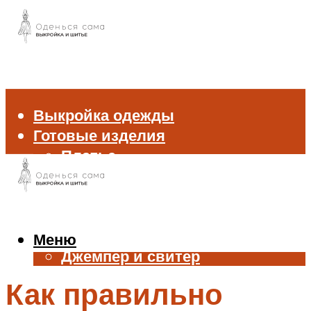
Выкройка одежды
Готовые изделия
Платье
Брюки
Блуза и рубашка
Пиджак и жакет
Жилет
Меню
Джемпер и свитер
Нижнее белье
Как правильно
Аксессуары