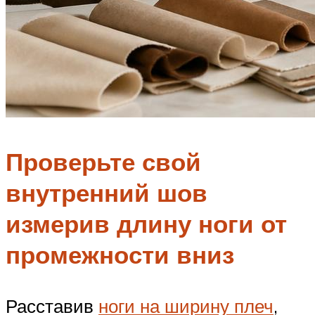
Проверьте свой
внутренний шов
измерив длину ноги от
промежности вниз
Расставив
ноги на ширину плеч
,