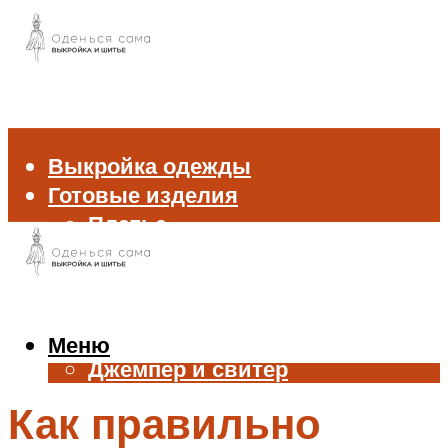
Выкройка одежды
Готовые изделия
Платье
Брюки
Блуза и рубашка
Пиджак и жакет
Жилет
Меню
Джемпер и свитер
Нижнее белье
Как правильно
Аксессуары