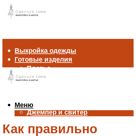
Выкройка одежды
Готовые изделия
Платье
Брюки
Блуза и рубашка
Пиджак и жакет
Жилет
Меню
Джемпер и свитер
Нижнее белье
Как правильно
Аксессуары