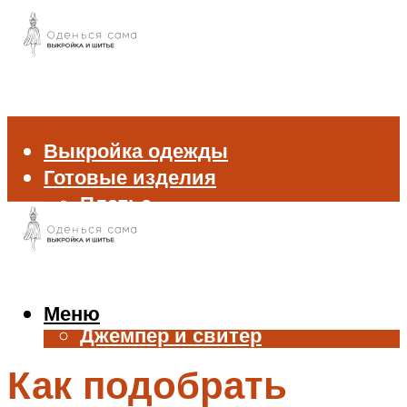
Выкройка одежды
Готовые изделия
Платье
Брюки
Блуза и рубашка
Пиджак и жакет
Жилет
Меню
Джемпер и свитер
Нижнее белье
Как подобрать
Аксессуары