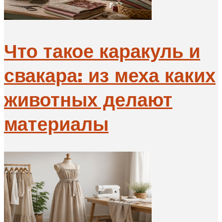
Что такое каракуль и
свакара: из меха каких
животных делают
материалы