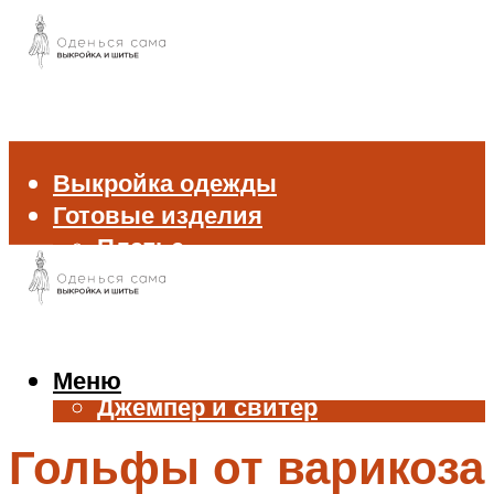
Выкройка одежды
Готовые изделия
Платье
Брюки
Блуза и рубашка
Пиджак и жакет
Жилет
Меню
Джемпер и свитер
Нижнее белье
Гольфы от варикоза
Аксессуары