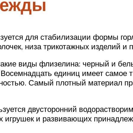
дежды
ьзуется для стабилизации формы го
олочек, низа трикотажных изделий и 
акие виды флизелина: черный и белы
. Восемнадцать единиц имеет самое т
ностью. Самый плотный материал пр
ьзуется двусторонний водораствори
их игрушек и развивающих принадлеж