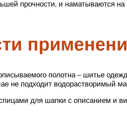
ей прочности, и наматываются на к
сти применен
исываемого полотна – шитье одежды
чае не подходит водорастворимый ма
спицами для шапки с описанием и в