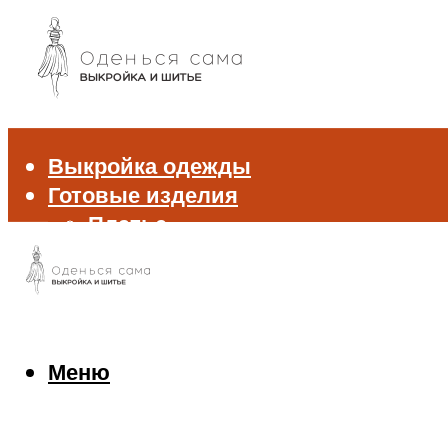
Выкройка одежды
Готовые изделия
Платье
Брюки
Блуза и рубашка
Пиджак и жакет
Жилет
Джемпер и свитер
Меню
Нижнее белье
Аксессуары