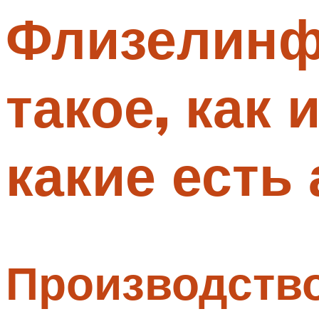
Флизелинф
Меню
такое, как
какие есть
Производств