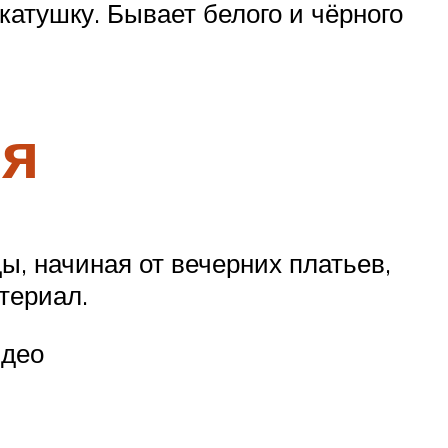
атушку. Бывает белого и чёрного
ия
, начиная от вечерних платьев,
териал.
идео