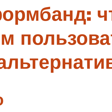
ормбанд: чт
 им пользова
 альтернат
о