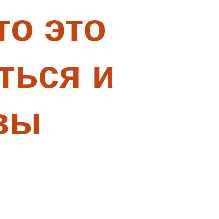
о это
ться и
ивы