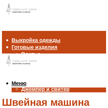
Выкройка одежды
Готовые изделия
Платье
Брюки
Блуза и рубашка
Пиджак и жакет
Жилет
Меню
Джемпер и свитер
Нижнее белье
Швейная машина
Аксессуары