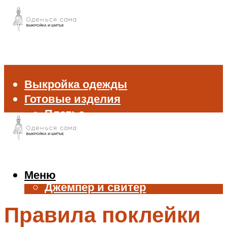
Выкройка одежды
Готовые изделия
Платье
Брюки
Блуза и рубашка
Пиджак и жакет
Жилет
Меню
Джемпер и свитер
Нижнее белье
Правила поклейки
Аксессуары