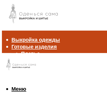
Выкройка одежды
Готовые изделия
Платье
Брюки
Блуза и рубашка
Пиджак и жакет
Жилет
Джемпер и свитер
Меню
Нижнее белье
Аксессуары