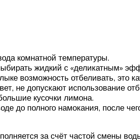
вода комнатной температуры.
выбирать жидкий с «деликатным» эф
лыке возможность отбеливать, это ка
вет, не допускают использование от
ебольшие кусочки лимона.
де до полного намокания, после чег
полняется за счёт частой смены вод