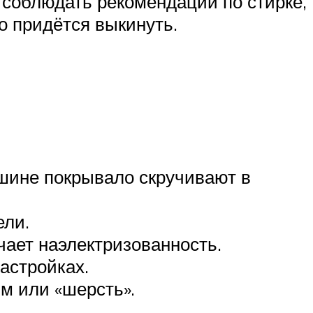
 соблюдать рекомендации по стирке,
о придётся выкинуть.
ашине покрывало скручивают в
ели.
чает наэлектризованность.
астройках.
м или «шерсть».