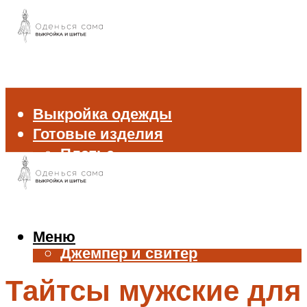
Выкройка одежды
Готовые изделия
Платье
Брюки
Блуза и рубашка
Пиджак и жакет
Жилет
Меню
Джемпер и свитер
Нижнее белье
Тайтсы мужские для
Аксессуары