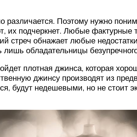
о различается. Поэтому нужно поним
от, их подчеркнет. Любые фактурные т
кий стреч обнажает любые недостатк
ь лишь обладательницы безупречног
ойдет плотная джинса, которая хорош
венную джинсу производят из предв
я, будут недешевыми, но не стоит эк