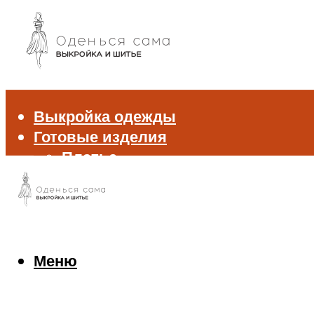
Выкройка одежды
Готовые изделия
Платье
Брюки
Блуза и рубашка
Пиджак и жакет
Жилет
Джемпер и свитер
Меню
Нижнее белье
Аксессуары