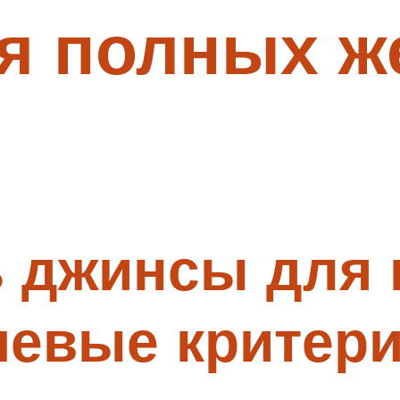
я полных ж
ь джинсы для
чевые критер