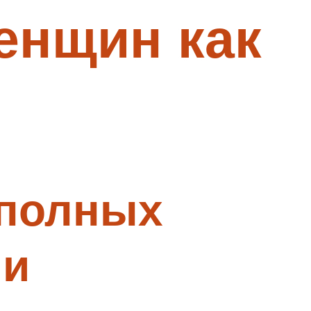
енщин как
 полных
ии