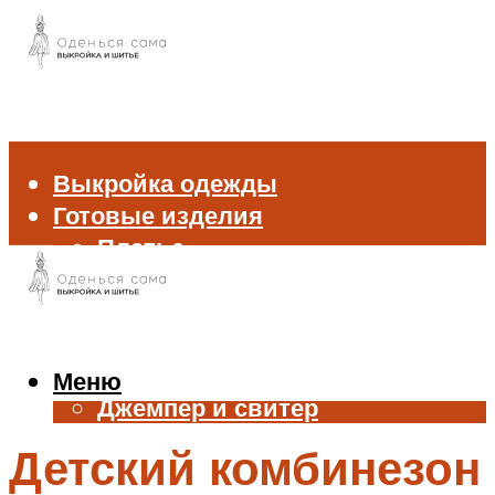
Выкройка одежды
Готовые изделия
Платье
Брюки
Блуза и рубашка
Пиджак и жакет
Жилет
Меню
Джемпер и свитер
Нижнее белье
Детский комбинезон
Аксессуары