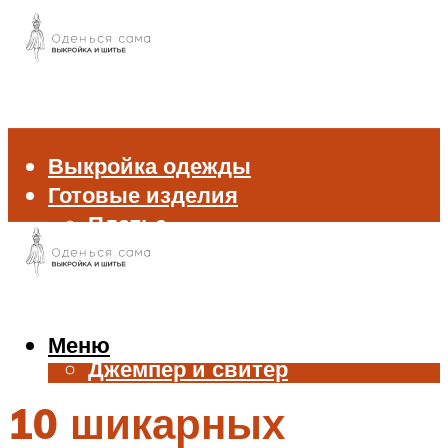
Выкройка одежды
Готовые изделия
Платье
Брюки
Блуза и рубашка
Пиджак и жакет
Жилет
Меню
Джемпер и свитер
Нижнее белье
10 шикарных
Аксессуары