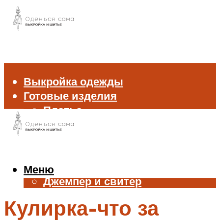
Выкройка одежды
Готовые изделия
Платье
Брюки
Блуза и рубашка
Пиджак и жакет
Жилет
Меню
Джемпер и свитер
Нижнее белье
Кулирка-что за
Аксессуары