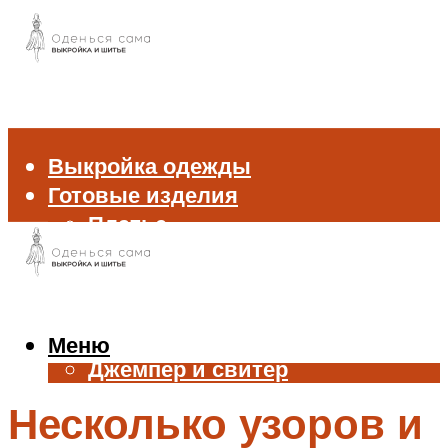
Выкройка одежды
Готовые изделия
Платье
Брюки
Блуза и рубашка
Пиджак и жакет
Жилет
Меню
Джемпер и свитер
Нижнее белье
Несколько узоров и
Аксессуары