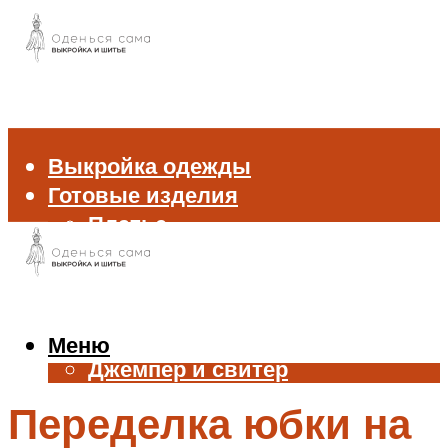
Выкройка одежды
Готовые изделия
Платье
Брюки
Блуза и рубашка
Пиджак и жакет
Жилет
Меню
Джемпер и свитер
Нижнее белье
Переделка юбки на
Аксессуары