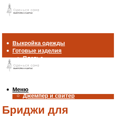
Выкройка одежды
Готовые изделия
Платье
Брюки
Блуза и рубашка
Пиджак и жакет
Жилет
Меню
Джемпер и свитер
Нижнее белье
Бриджи для
Аксессуары