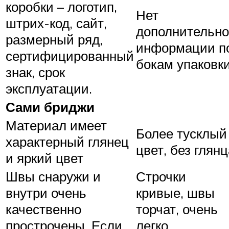
коробки – логотип,
Нет
штрих-код, сайт,
дополнительн
размерный ряд,
информации п
сертифицированный
бокам упаковк
знак, срок
эксплуатации.
Сами бриджи
Материал имеет
Более тусклый
характерный глянец
цвет, без глянц
и яркий цвет
Швы снаружи и
Строчки
внутри очень
кривые, швы
качественно
торчат, очень
прострочены. Если
легко